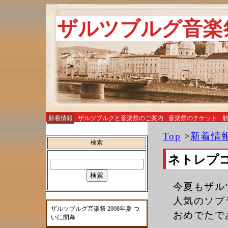
ザルツブルグ音楽
新着情報
ザルツブルクと音楽祭のご案内
音楽祭のチケット
お土産
Top
>
新着情
検索
ネトレプコ
今夏もザル
人気のソプ
ザルツブルグ音楽祭 2008年夏 つ
おめでたで
いに開幕