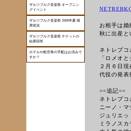
ザルツブルク音楽祭 オープニン
NETREBK
グイベント
ザルツブルク音楽祭 2008年夏 残
お相手は婚
席状況
秋に出産と
ザルツブルク音楽祭 チケットの
結果回答
ネトレプコ
ホテルや航空券の手配はお済みで
すか？
「ロメオと
２月６日現
代役の発表
==追記==
ネトレプコ
ニーノ・マチャ
ジュリエッ
ミラノスカ