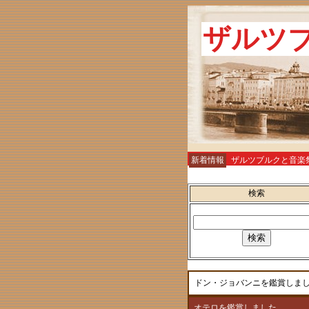
ザルツ
新着情報
ザルツブルクと音楽
お土産
検索
ドン・ジョバンニを鑑賞しま
オテロを鑑賞しました