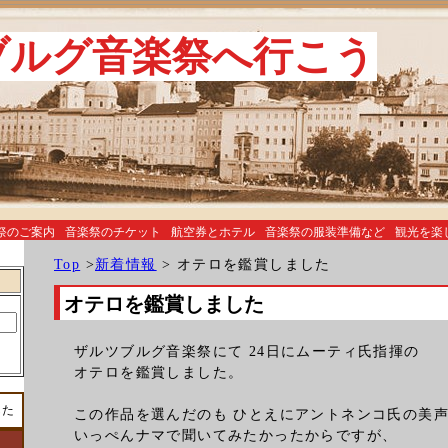
ブルグ音楽祭へ行こう
祭のご案内
音楽祭のチケット
航空券とホテル
音楽祭の服装準備など
観光を楽
Top
>
新着情報
> オテロを鑑賞しました
オテロを鑑賞しました
ザルツブルグ音楽祭にて 24日にムーティ氏指揮の
オテロを鑑賞しました。
した
この作品を選んだのも ひとえにアントネンコ氏の美
いっぺんナマで聞いてみたかったからですが、