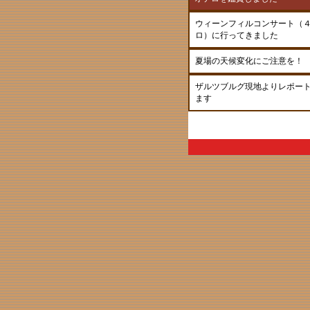
ウィーンフィルコンサート（
ロ）に行ってきました
夏場の天候変化にご注意を！
ザルツブルグ現地よりレポー
ます