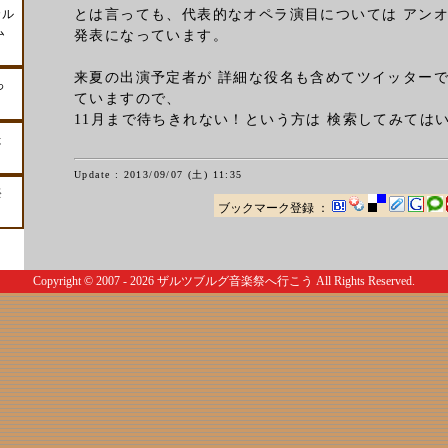
カル
とは言っても、代表的なオペラ演目については アン
ム
発表になっています。
来夏の出演予定者が 詳細な役名も含めてツイッター
っ
ていますので、
11月まで待ちきれない！という方は 検索してみては
た
Update : 2013/09/07 (土) 11:35
祭
ブックマーク登録 ：
Copyright © 2007 - 2026
ザルツブルグ音楽祭へ行こう
All Rights Reserved.