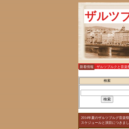
ザルツ
新着情報
ザルツブルクと音楽
お土産
検索
2014年夏のザルツブルグ音楽
スケジュールと演目につきま