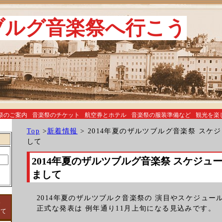
ブルグ音楽祭へ行こう
祭のご案内
音楽祭のチケット
航空券とホテル
音楽祭の服装準備など
観光を楽
Top
>
新着情報
> 2014年夏のザルツブルグ音楽祭 ス
して
2014年夏のザルツブルグ音楽祭 スケジュ
まして
2014年夏のザルツブルク音楽祭の 演目やスケジュー
祭
正式な発表は 例年通り11月上旬になる見込みです。
して