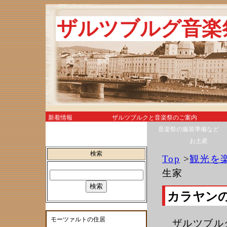
ザルツブルグ音楽
新着情報
ザルツブルクと音楽祭のご案内
航空券とホテル
音楽祭の服装準備など
レストラン＆カフェ
お土産
検索
Top
>
観光を
生家
カラヤン
モーツァルトの住居
ザルツブル