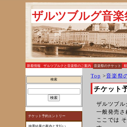
ザルツブルグ音楽
新着情報
ザルツブルクと音楽祭のご案内
音楽祭のチケット
お土産
Top
>
音楽祭
検索
チケット
ザルツブル
一般発売さ
チケット予約エントリー
ここでは 
抽選結果の案内と支払い