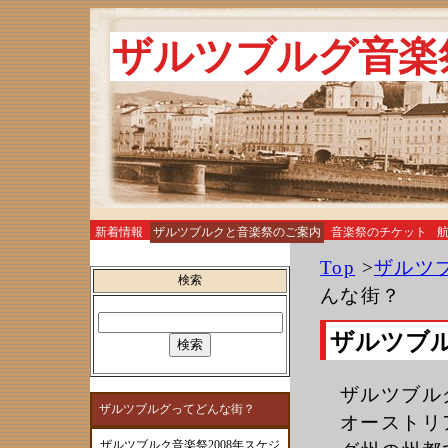
ザルツブルグ音楽
新着情報
ザルツブルクと音楽祭のご案内
音楽祭のチケット
お土産
Top
>
ザルツ
検索
んな街？
ザルツブ
ザルツブル
ザルツブルグってどんな街？
オーストリ
ザルツブルク音楽祭2008年スケジ