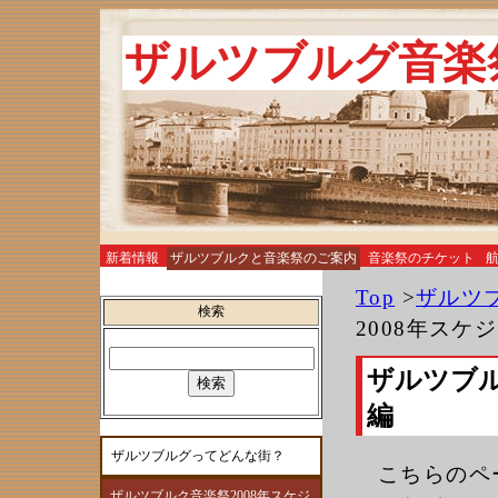
ザルツブルグ音楽
新着情報
ザルツブルクと音楽祭のご案内
音楽祭のチケット
お土産
Top
>
ザルツ
検索
2008年スケ
ザルツブル
編
ザルツブルグってどんな街？
こちらのペ
ザルツブルク音楽祭2008年スケジ